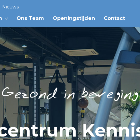
Nieuws
m
Ons Team
Openingstijden
Contact
Gezond in beweging
scentrum Kennis