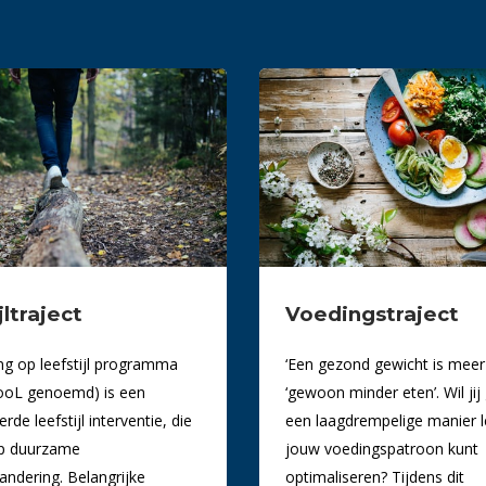
jltraject
Voedingstraject
ng op leefstijl programma
‘Een gezond gewicht is meer
ooL genoemd) is een
‘gewoon minder eten’. Wil jij
de leefstijl interventie, die
een laagdrempelige manier le
 op duurzame
jouw voedingspatroon kunt
andering. Belangrijke
optimaliseren? Tijdens dit