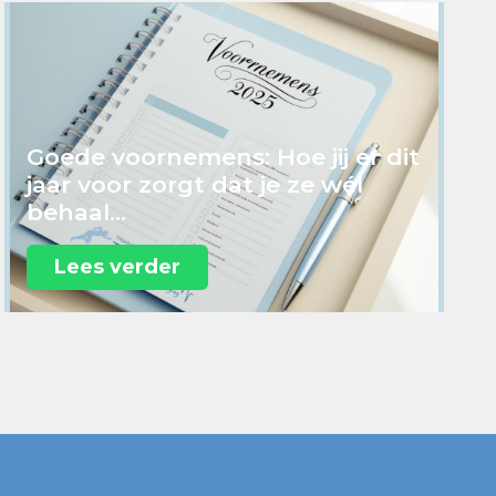
Goede voornemens: Hoe jij er dit
jaar voor zorgt dat je ze wél
behaal...
Lees verder