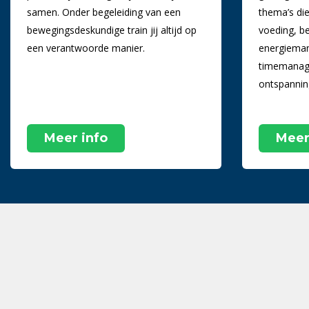
samen. Onder begeleiding van een
thema’s di
bewegingsdeskundige train jij altijd op
voeding, be
een verantwoorde manier.
energiema
timemanage
ontspannin
Meer info
Meer