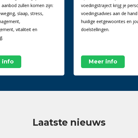
e aanbod zullen komen zijn:
voedingstraject krijg je perso
weging, slaap, stress,
voedingsadvies aan de hand
nagement,
huidige eetgewoontes en j
ment, vitaliteit en
doelstellingen.
g.
 info
Meer info
Laatste nieuws